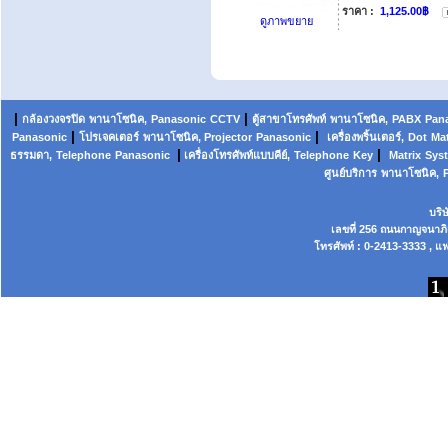
ราคา :
1,125.00฿
ดูภาพขยาย
|
|
กล้องวงจรปิด
พานาโซนิค,
Panasonic
CCTV
ตู้สาขาโทรศัพท์
พานาโซนิค
,
PABX
Pan
|
|
Panasonic
โปรเจคเตอร์
พานาโซนิค, Projector
Panasonic
เครื่องพริ้นเตอร์,
Dot
Mat
|
|
ธรรมดา,
Telephone
Panasonic
เครื่องโทรศัพท์แบบคีย์,
Telephone
Key
Matrix
Sys
ศูนย์บริการ
พานาโซนิค,
บริ
เลขที่ 256 ถนนกาญจนาภ
โทรศัพท์ : 0-2413-3333 , แฟ