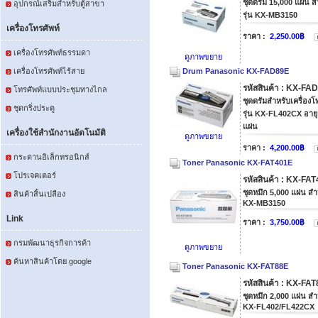
ชุดดรัม 15,000 แผ่น ส
อุปกรณ์เสริมสำหรับตู้สาขา
รุ่น KX-MB3150
เครื่องโทรศัพท์
ราคา :
2,250.00฿
เครื่องโทรศัพท์ธรรมดา
ดูภาพขยาย
เครื่องโทรศัพท์ไร้สาย
Drum Panasonic KX-FAD89E
รหัสสินค้า : KX-FA
โทรศัพท์แบบประชุมทางไกล
ชุดดรัมสำหรับเครื่อ
ชุดกริ่งประตู
รุ่น KX-FL402CX อายุ
แผ่น
เครื่องใช้สำนักงานอัตโนมัติ
ดูภาพขยาย
ราคา :
4,200.00฿
กระดานอิเล็กทรอนิกส์
Toner Panasonic KX-FAT401E
โปรเจคเตอร์
รหัสสินค้า : KX-FA
ชุดหมึก 5,000 แผ่น สำ
สินค้าสิ้นเปลือง
KX-MB3150
Link
ราคา :
3,750.00฿
กรมพัฒนาธุรกิจการค้า
ดูภาพขยาย
ค้นหาสินค้าโดย google
Toner Panasonic KX-FAT88E
รหัสสินค้า : KX-FA
ชุดหมึก 2,000 แผ่น สำ
KX-FL402/FL422CX