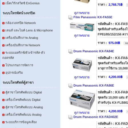
เน็ตเวิร์กสวิตช์ EnGenius
ราคา :
2,768.75฿
ระบบโทรทัศน์วงจรปิด
ดูภาพขยาย
Film Panasonic KX-FA55E
กล้องวงจรปิด Network
รหัสสินค้า : KX-FA
ชุดฟิล์มสำหรับเครื่อง
เลนส์ และไมค์ Lens & Microphone
FP81/85/152/156 ควา
ดูภาพขยาย
เครื่องบันทึกภาพ Analog
ราคา :
975.00฿
เครื่องบันทึกภาพ Network
Drum Panasonic KX-FA84E
ระบบแมทริกซ์/ตัวเข้ารหัส-ตัว
ถอดรหัส
รหัสสินค้า : KX-FA
ชุดดรัมสำหรับเครื่อ
โปรแกรมการจัดการ
อายุการใช้งาน 10,000
อุปกรณ์เสริม
ราคา :
4,200.00฿
ดูภาพขยาย
ระบบโทรศัพท์ตู้สาขา
Drum Panasonic KX-FA86E
รหัสสินค้า : KX-FA
ตู้สาขาโทรศัพท์แบบ Digital
ชุดดรัม 10,000 แผ่น ส
เครื่องโทรศัพท์แบบ Digital
สำหรับรุ่น KX-FLB80
ตู้สาขาโทรศัพท์แบบ Analog
ราคา :
4,200.00฿
ดูภาพขยาย
เครื่องโทรศัพท์แบบ Analog
Drum Panasonic KX-FAD402E
ระบบบริการข้อมูลเสียง
รหัสสินค้า : KX-FA