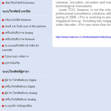
cameras, encoders, recorders and mana
เน็ตเวิร์กสวิตช์ EnGenius
technological innovations.
Lower TCO, however, is not the only b
ระบบโทรทัศน์วงจรปิด
professional surveillance solutions wi
spring of 2008, i-Pro is evolving to pr
กล้องวงจรปิด Network
megapixel line-up. Including two mega
video decoder. i-Pro now more than e
เลนส์ และไมค์ Lens & Microphone
เครื่องบันทึกภาพ Analog
http://www.matcom.co.th/downloads/video/exp
เครื่องบันทึกภาพ Network
ระบบแมทริกซ์/ตัวเข้ารหัส-ตัว
ถอดรหัส
โปรแกรมการจัดการ
อุปกรณ์เสริม
ระบบโทรศัพท์ตู้สาขา
ตู้สาขาโทรศัพท์แบบ Digital
เครื่องโทรศัพท์แบบ Digital
ตู้สาขาโทรศัพท์แบบ Analog
เครื่องโทรศัพท์แบบ Analog
ระบบบริการข้อมูลเสียง