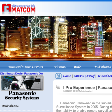
วันพฤหัสที่ 6 สิงหาคม 2569
หน้าหลัก
สินค้า
สินค้ามือสอง
Distributor/Dealer Panasonic OA
|
|
Home
บทความ | ความรู้
ระบบกล้องว
I-Pro Experience | Panas
14/03/2009 09:03
(Administrator)
Panasonic, renowned in the surveilla
สินค้ามือสอง
Surveillance System in 2005. During t
their ability to enable remote surveil