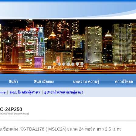
สินค้า
สินค้ามือสอง
บทความ-ความรู้
ดาวน์โหลด
|
|
ome
ระบบโทรศัพท์ตู้สาขา
อุปกรณ์เสริมสำหรับตู้สาขา
C-24P250
10/2012 06:10
(magkhasun)
เชื่อมแผง KX-TDA1178 ( MSLC24)ขนาด 24 พอร์ท ยาว 2.5 เมตร